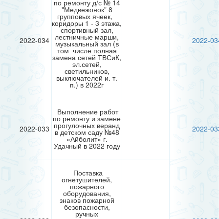
по ремонту д/с № 14
"Медвежонок" 8
групповых ячеек,
коридоры 1 - 3 этажа,
спортивный зал,
лестничные марши,
2022-034
2022-03
музыкальный зал (в
том числе полная
замена сетей ТВСиК,
эл.сетей,
светильников,
выключателей и. т.
п.) в 2022г
Выполнение работ
по ремонту и замене
прогулочных веранд
2022-033
2022-03
в детском саду №48
«Айболит» г.
Удачный в 2022 году
Поставка
огнетушителей,
пожарного
оборудования,
знаков пожарной
безопасности,
ручных