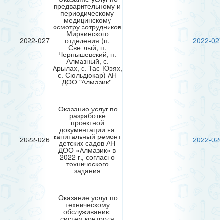
предварительному и
периодическому
медицинскому
осмотру сотрудников
Мирнинского
2022-027
отделения (п.
2022-02
Светлый, п.
Чернышевский, п.
Алмазный, с.
Арылах, с. Тас-Юрях,
с. Сюльдюкар) АН
ДОО "Алмазик"
Оказание услуг по
разработке
проектной
документации на
капитальный ремонт
2022-026
2022-02
детских садов АН
ДОО «Алмазик» в
2022 г., согласно
технического
задания
Оказание услуг по
техническому
обслуживанию
систем контроля