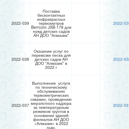
Поставка
бесконтактных
инфракрасных
2022-039
термометров
2022-03
Berrcom JXB-178 для
нужд детских садов
АН ДОО "Алмазик"
Оказание услуг по
перевозке песка для
2022-038
детских садов АН
2022-03
ДОО "Алмазик" в
2022 г
Выполнение услуги
по техническому
обслуживанию
термометрических
скважин, проведению
мерзлотного надзора
2022-037
2022-03
за температурным
режимом грунтов в
основании зданий
филиалов АН ДОО
«Алмазик» в 2022
году.