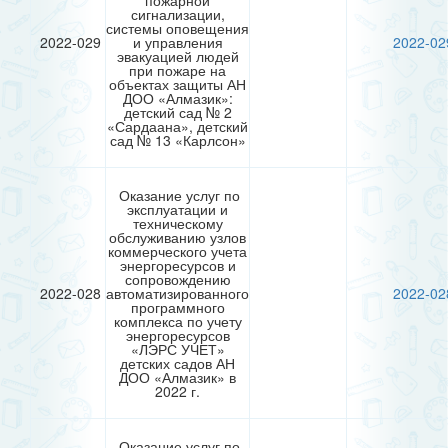
пожарной
сигнализации,
системы оповещения
2022-029
и управления
2022-02
эвакуацией людей
при пожаре на
объектах защиты АН
ДОО «Алмазик»:
детский сад № 2
«Сардаана», детский
сад № 13 «Карлсон»
Оказание услуг по
эксплуатации и
техническому
обслуживанию узлов
коммерческого учета
энергоресурсов и
сопровождению
2022-028
автоматизированного
2022-02
программного
комплекса по учету
энергоресурсов
«ЛЭРС УЧЕТ»
детских садов АН
ДОО «Алмазик» в
2022 г.
Оказание услуг по