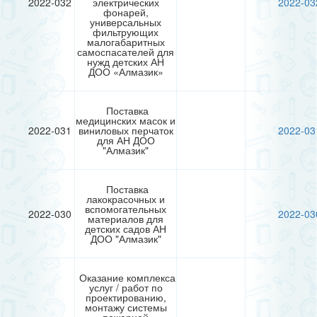
2022-032
электрических
2022-03
фонарей,
универсальных
фильтрующих
малогабаритных
самоспасателей для
нужд детских АН
ДОО «Алмазик»
Поставка
медицинских масок и
2022-031
виниловых перчаток
2022-03
для АН ДОО
"Алмазик"
Поставка
лакокрасочных и
вспомогательных
2022-030
2022-03
материалов для
детских садов АН
ДОО "Алмазик"
Оказание комплекса
услуг / работ по
проектированию,
монтажу системы