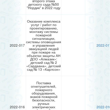
второго этажа
детского сада №50
"Нордик" в 2022 году
Оказание комплекса
услуг / работ по
проектированию,
монтажу системы
пожарной
сигнализации,
системы оповещения
2022-017
и управления
2022-01
эвакуацией людей
при пожаре на
объектах защиты АН
ДОО «Алмазик»:
детский сад № 2
«Сардаана», детский
сад № 13 «Карлсон»
Поставка
огнетушителей,
пожарного
оборудования,
знаков пожарной
безопасности,
ручных
2022-016
электрических
2022-01