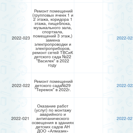
Ремонт помещений
(групповых ячеек 1 и
2 этажа, коридора 1
этажа, пищеблока,
музыкального зала,
спортзала,
помещений 3 этаж,)
2022-023
2022-02
замена
электропроводки и
электроприборов,
ремонт сетей ТВСиК
детского сада №22
"Василек" в 2022
году
Ремонт помещений
2022-022
детского сада№29
2022-02
"Теремок" в 2022г.
Оказание работ
(услуг) по монтажу
аварийного и
2022-021
антипанического
2022-02
освещения в зданиях
детских садов АН
ДОО «Алмазик»