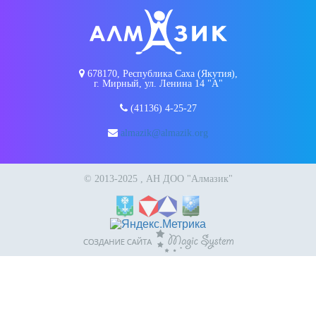
678170, Республика Саха (Якутия),
г. Мирный, ул. Ленина 14 "А"
(41136) 4-25-27
almazik@almazik.org
© 2013-2025 , АН ДОО "Алмазик"