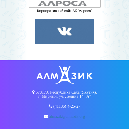
Корпоративный сайт АК "Алроса"
678170, Республика Саха (Якутия),
г. Мирный, ул. Ленина 14 "А"
(41136) 4-25-27
almazik@almazik.org