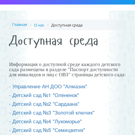
Главная
О нас
Доступная среда
Доступная среда
Информация о доступной среде каждого детского
сада размещена в разделе "Паспорт доступности
для инвалидов и лиц с ОВЗ" страницы детского сада:
-
Управление АН ДОО "Алмазик"
-
Де
тский сад №1 "Олененок"
-
Детский сад №2 "Сардаана"
-
Де
тский сад №3 "Золотой ключик"
-
Де
тский сад №4 "Лукоморье"
-
Де
тский сад №5 "Семицветик"