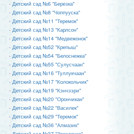
-
Де
тский сад №6 "Березка"
-
Де
тский сад №8 "Чоппууска"
-
Де
тский сад №11 "Теремок"
-
Де
тский сад №13 "Карлсон"
-
Де
тский сад №14 "Медвежонок"
-
Де
тский сад №52 "Крепыш"
-
Де
тский сад №54 "Белоснежка"
-
Де
тский сад №55 "Сулусчаан"
-
Де
тский сад №16 "Туллукчаан"
-
Де
тский сад №17 "Колокольчик"
-
Де
тский сад №19 "Кэнчээри"
-
Де
тский сад №20 "Орончикан"
-
Де
тский сад №22 "Василек"
-
Де
тский сад №29 "Теремок"
-
Де
тский сад №36 "Алмазик"
-
Де
тский сад №37 "Звездочка"