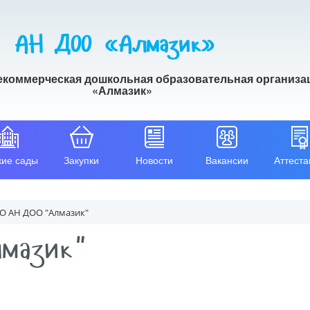
АН ДОО «Алмазик»
екоммерческая дошкольная образовательная организа
«Алмазик»
кие сады
Закупки
Новости
Вакансии
Аттеста
О АН ДОО "Алмазик"
мазик"