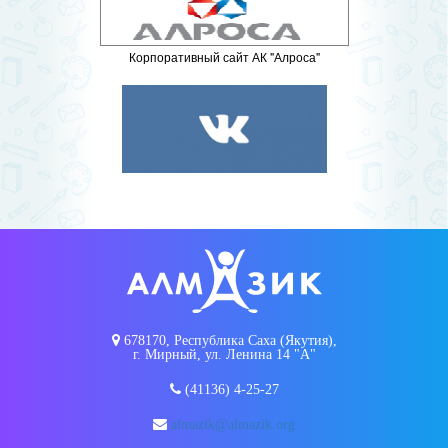
Корпоративный сайт АК "Алроса"
678170, Республика Саха (Якутия),
г. Мирный, ул. Ленина 14 "А"
(41136) 4-25-27
almazik@almazik.org