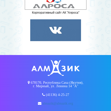
Корпоративный сайт АК "Алроса"
678170, Республика Саха (Якутия),
г. Мирный, ул. Ленина 14 "А"
(41136) 4-25-27
almazik@almazik.org