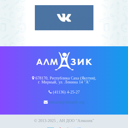
678170, Республика Саха (Якутия),
г. Мирный, ул. Ленина 14 "А"
(41136) 4-25-27
almazik@almazik.org
© 2013-2025 , АН ДОО "Алмазик"