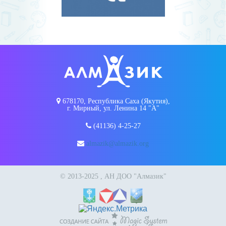
678170, Республика Саха (Якутия),
г. Мирный, ул. Ленина 14 "А"
(41136) 4-25-27
almazik@almazik.org
© 2013-2025 , АН ДОО "Алмазик"