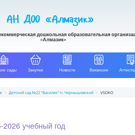
АН ДОО «Алмазик»
екоммерческая дошкольная образовательная организа
«Алмазик»
кие сады
Закупки
Новости
Вакансии
Аттеста
е
Детский сад №22 "Василек" п. Чернышевский
VSOKO
-2026 учебный год