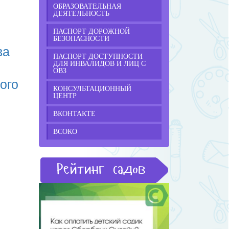
ОБРАЗОВАТЕЛЬНАЯ
ДЕЯТЕЛЬНОСТЬ
ПАСПОРТ ДОРОЖНОЙ
БЕЗОПАСНОСТИ
ва
ПАСПОРТ ДОСТУПНОСТИ
ДЛЯ ИНВАЛИДОВ И ЛИЦ С
ОВЗ
ого
КОНСУЛЬТАЦИОННЫЙ
ЦЕНТР
ВКОНТАКТЕ
ВСОКО
Рейтинг садов