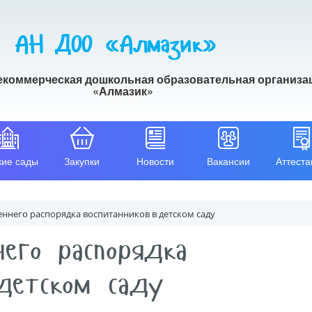
АН ДОО «Алмазик»
екоммерческая дошкольная образовательная организа
«Алмазик»
кие сады
Закупки
Новости
Вакансии
Аттеста
еннего распорядка воспитанников в детском саду
его распорядка
детском саду