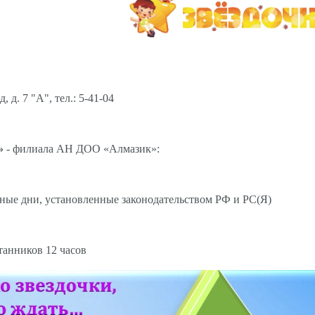
еспублика Саха (Якутия
 д. 7 "А", тел.: 5-41-04
»
- филиала АН ДОО «Алмазик»:
ичные дни, установленные законодательством РФ и РС(Я)
анников 12 часов