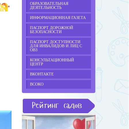
ОБРАЗОВАТЕЛЬНАЯ
ДЕЯТЕЛЬНОСТЬ
ИНФОРМАЦИОННАЯ ГАЗЕТА
),
ПАСПОРТ ДОРОЖНОЙ
БЕЗОПАСНОСТИ
ПАСПОРТ ДОСТУПНОСТИ
ДЛЯ ИНВАЛИДОВ И ЛИЦ С
ОВЗ
КОНСУЛЬТАЦИОННЫЙ
ЦЕНТР
ВКОНТАКТЕ
ВСОКО
Рейтинг садов