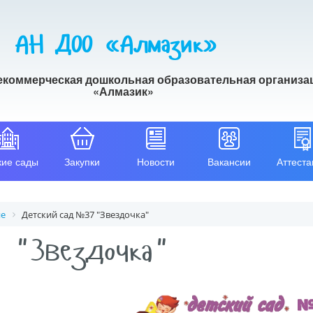
АН ДОО «Алмазик»
екоммерческая дошкольная образовательная организа
«Алмазик»
кие сады
Закупки
Новости
Вакансии
Аттеста
ие
Детский сад №37 "Звездочка"
 "Звездочка"