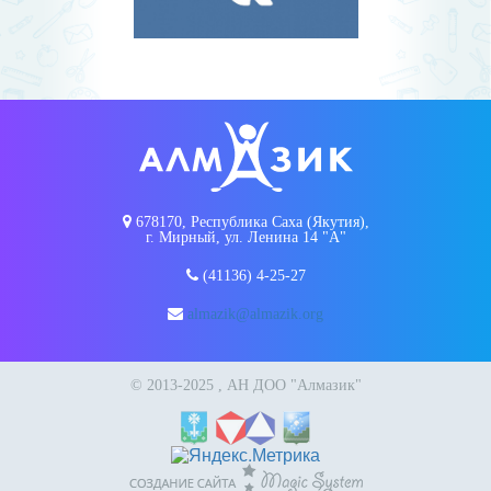
678170, Республика Саха (Якутия),
г. Мирный, ул. Ленина 14 "А"
(41136) 4-25-27
almazik@almazik.org
© 2013-2025 , АН ДОО "Алмазик"