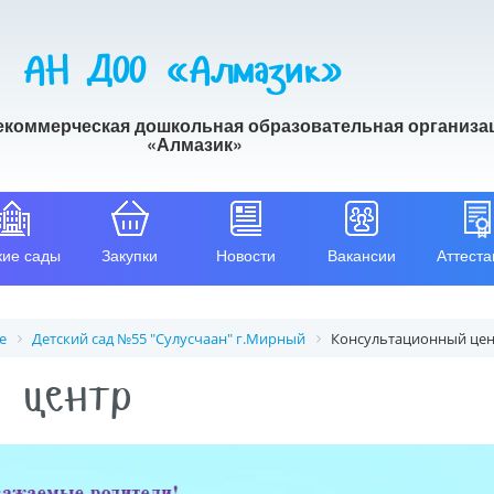
АН ДОО «Алмазик»
екоммерческая дошкольная образовательная организа
«Алмазик»
кие сады
Закупки
Новости
Вакансии
Аттеста
е
Детский сад №55 "Сулусчаан" г.Мирный
Консультационный це
 центр