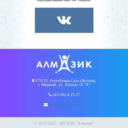
678170, Республика Саха (Якутия),
г. Мирный, ул. Ленина 14 "А"
(41136) 4-25-27
almazik@almazik.org
© 2013-2025 , АН ДОО "Алмазик"