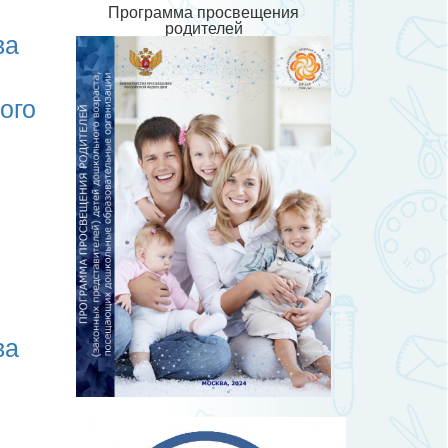
Программа просвещения
родителей
ва
ого
ва