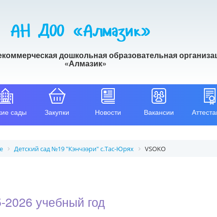
АН ДОО «Алмазик»
екоммерческая дошкольная образовательная организа
«Алмазик»
кие сады
Закупки
Новости
Вакансии
Аттеста
е
Детский сад №19 "Кэнчээри" с.Тас-Юрях
VSOKO
-2026 учебный год