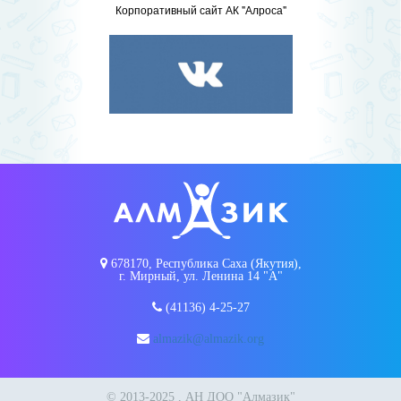
Корпоративный сайт АК "Алроса"
678170, Республика Саха (Якутия),
г. Мирный, ул. Ленина 14 "А"
(41136) 4-25-27
almazik@almazik.org
© 2013-2025 , АН ДОО "Алмазик"