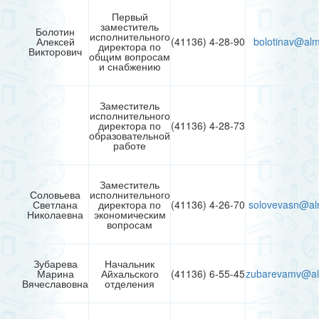
Первый
заместитель
Болотин
исполнительного
Алексей
(41136) 4-28-90
bolotinav@alm
директора по
Викторович
общим вопросам
и снабжению
Заместитель
исполнительного
директора по
(41136) 4-28-73
образовательной
работе
Заместитель
Соловьева
исполнительного
Светлана
директора по
(41136) 4-26-70
solovevasn@al
Николаевна
экономическим
вопросам
Зубарева
Начальник
Марина
Айхальского
(41136) 6-55-45
zubarevamv@al
Вячеславовна
отделения