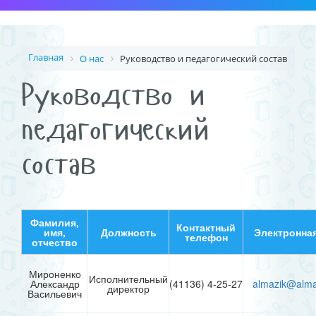
Главная
О нас
Руководство и педагогический состав
Руководство и
педагогический
состав
Фамилия,
Контактный
имя,
Должность
Электронная
телефон
отчество
Мироненко
Исполнительный
Александр
(41136) 4-25-27
almazik@
alma
директор
Васильевич