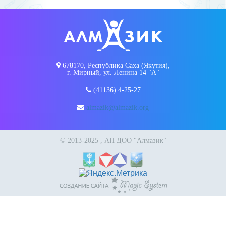
678170, Республика Саха (Якутия),
г. Мирный, ул. Ленина 14 "А"
(41136) 4-25-27
almazik@almazik.org
© 2013-2025 , АН ДОО "Алмазик"