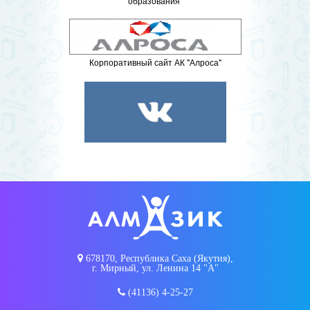
образования"
Корпоративный сайт АК "Алроса"
678170, Республика Саха (Якутия),
г. Мирный, ул. Ленина 14 "А"
(41136) 4-25-27