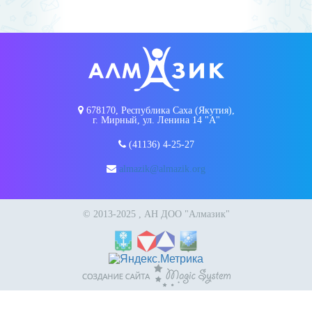
678170, Республика Саха (Якутия),
г. Мирный, ул. Ленина 14 "А"
(41136) 4-25-27
almazik@almazik.org
© 2013-2025 , АН ДОО "Алмазик"