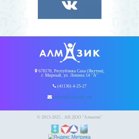
678170, Республика Саха (Якутия),
г. Мирный, ул. Ленина 14 "А"
(41136) 4-25-27
almazik@almazik.org
© 2013-2025 , АН ДОО "Алмазик"