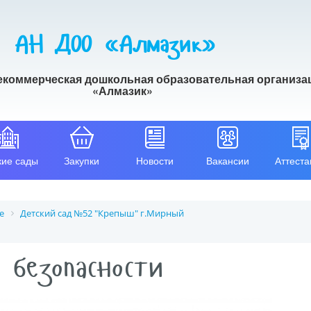
АН ДОО «Алмазик»
екоммерческая дошкольная образовательная организа
«Алмазик»
кие сады
Закупки
Новости
Вакансии
Аттеста
е
Детский сад №52 "Крепыш" г.Мирный
 безопасности