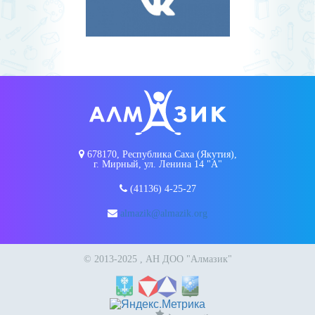
678170, Республика Саха (Якутия),
г. Мирный, ул. Ленина 14 "А"
(41136) 4-25-27
almazik@almazik.org
© 2013-2025 , АН ДОО "Алмазик"