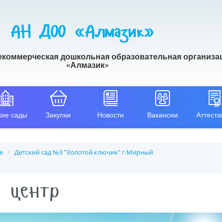
АН ДОО «Алмазик»
екоммерческая дошкольная образовательная организа
«Алмазик»
кие сады
Закупки
Новости
Вакансии
Аттеста
е
Детский сад №3 "Золотой ключик" г.Мирный
 центр