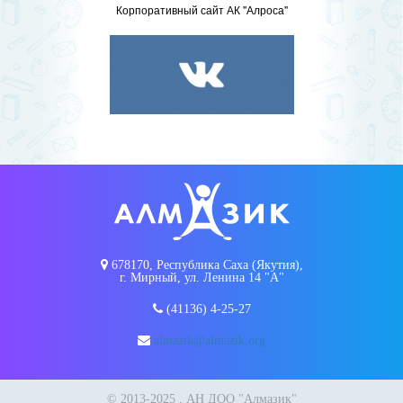
Корпоративный сайт АК "Алроса"
678170, Республика Саха (Якутия),
г. Мирный, ул. Ленина 14 "А"
(41136) 4-25-27
almazik@almazik.org
© 2013-2025 , АН ДОО "Алмазик"