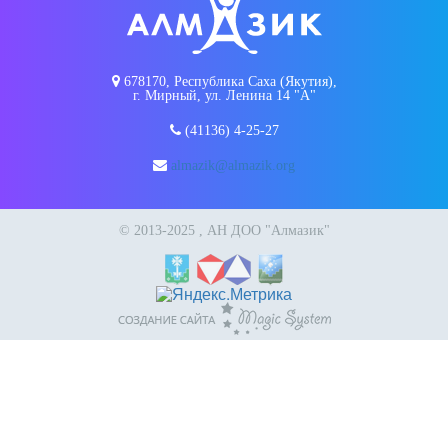
678170, Республика Саха (Якутия),
г. Мирный, ул. Ленина 14 "А"
(41136) 4-25-27
almazik@almazik.org
© 2013-2025 , АН ДОО "Алмазик"