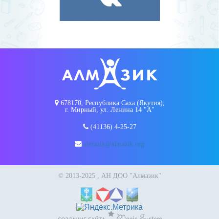
678170, Республика Саха (Якутия),
г. Мирный, ул. Ленина 14 "А"
(41136) 4-25-27
almazik@almazik.org
© 2013-2025 , АН ДОО "Алмазик"