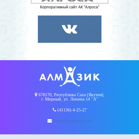
Корпоративный сайт АК "Алроса"
678170, Республика Саха (Якутия),
г. Мирный, ул. Ленина 14 "А"
(41136) 4-25-27
almazik@almazik.org