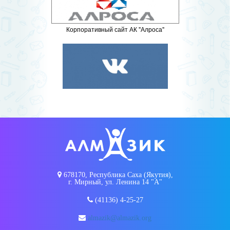
Корпоративный сайт АК "Алроса"
678170, Республика Саха (Якутия),
г. Мирный, ул. Ленина 14 "А"
(41136) 4-25-27
almazik@almazik.org