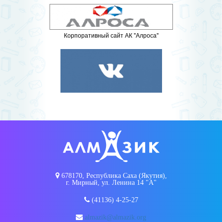
Корпоративный сайт АК "Алроса"
678170, Республика Саха (Якутия),
г. Мирный, ул. Ленина 14 "А"
(41136) 4-25-27
almazik@almazik.org