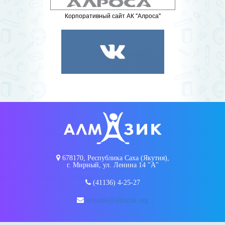
Корпоративный сайт АК "Алроса"
678170, Республика Саха (Якутия),
г. Мирный, ул. Ленина 14 "А"
(41136) 4-25-27
almazik@almazik.org