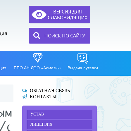
ция
ПОИСК ПО САЙТУ
ция
ППО АН ДОО «Алмазик»
Выдача путевки
ОБРАТНАЯ СВЯЗЬ
КОНТАКТЫ
ным
УСТАВ
/с
ЛИЦЕНЗИЯ