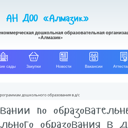
АН ДОО «Алмазик»
екоммерческая дошкольная образовательная организа
«Алмазик»
кие сады
Закупки
Новости
Вакансии
Аттеста
рограммам дошкольного образования в д/с
овании по образователь
льного образования в д