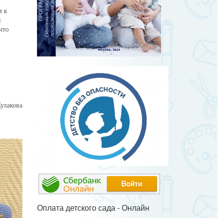
м к
й
что
ова
Оплата детского сада - Онлайн