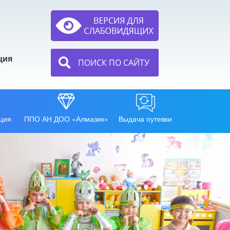
ция
ПОИСК ПО САЙТУ
ция
ППО АН ДОО «Алмазик»
Выдача путевки