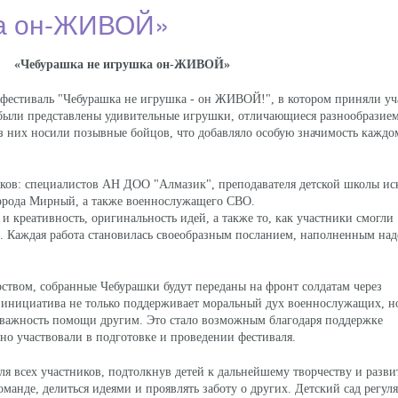
ка он-ЖИВОЙ»
ка не игрушка он-ЖИВОЙ»
фестиваль "Чебурашка не игрушка - он ЖИВОЙ!", в котором приняли уч
 были представлены удивительные игрушки, отличающиеся разнообразие
з них носили позывные бойцов, что добавляло особую значимость каждо
ов: специалистов АН ДОО "Алмазик", преподавателя детской школы ис
города Мирный, а также военнослужащего СВО.
креативность, оригинальность идей, а также то, как участники смогли
. Каждая работа становилась своеобразным посланием, наполненным на
ством, собранные Чебурашки будут переданы на фронт солдатам через
 инициатива не только поддерживает моральный дух военнослужащих, н
ть важность помощи другим. Это стало возможным благодаря поддержке
вно участвовали в подготовке и проведении фестиваля.
я всех участников, подтолкнув детей к дальнейшему творчеству и разви
оманде, делиться идеями и проявлять заботу о других. Детский сад регул