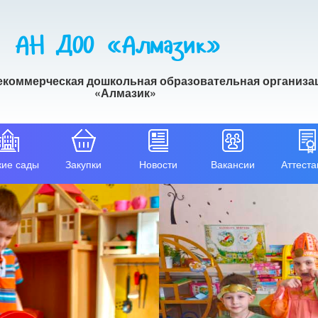
АН ДОО «Алмазик»
екоммерческая дошкольная образовательная организа
«Алмазик»
кие сады
Закупки
Новости
Вакансии
Аттеста