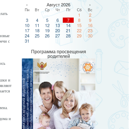
‹
Август 2026
›
Пн
Вт
Ср
Чт
Пт
Сб
Вс
лать
1
2
3
4
5
6
7
8
9
10
11
12
13
14
15
16
17
18
19
20
21
22
23
24
25
26
27
28
29
30
новые
31
речи с
Программа просвещения
родителей
ись
ушки и
оявляют
вается
мена.
дома и