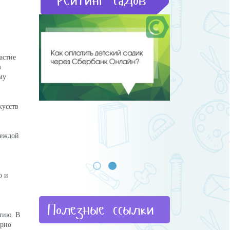
Рейтинг садов
астие
м
му
кусств
деждой
о и
Полезные ссылки
тию. В
ярно