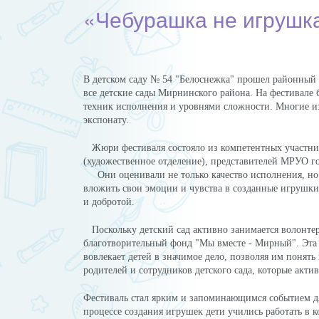
«Чебурашка не игруш
«Чебураш
В детском саду № 54 "Белоснежка" прошел районный 
все детские сады Мирнинского района. На фестивале
техник исполнения и уровнями сложности. Многие и
экспонату.
Жюри фестиваля состояло из компетентных участник
(художественное отделение), представителей МРУО 
Они оценивали не только качество исполнения, но и 
вложить свои эмоции и чувства в созданные игрушки
и добротой.
Поскольку детский сад активно занимается волонтер
благотворительный фонд "Мы вместе - Мирный". Эта
вовлекает детей в значимое дело, позволяя им поня
родителей и сотрудников детского сада, которые акти
Фестиваль стал ярким и запоминающимся событием дл
процессе создания игрушек дети учились работать в к