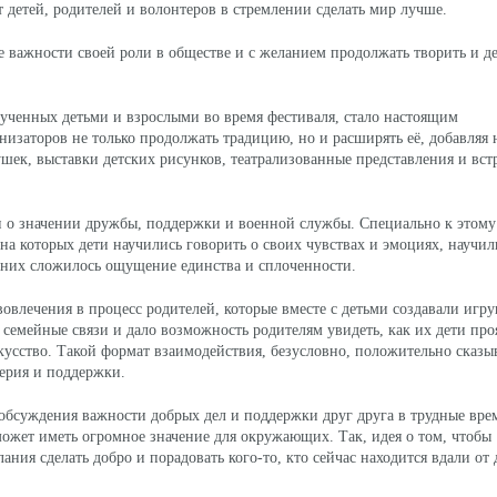
детей, родителей и волонтеров в стремлении сделать мир лучше.
важности своей роли в обществе и с желанием продолжать творить и де
енных детьми и взрослыми во время фестиваля, стало настоящим
изаторов не только продолжать традицию, но и расширять её, добавляя 
ушек, выставки детских рисунков, театрализованные представления и вст
о значении дружбы, поддержки и военной службы. Специально к этому
а которых дети научились говорить о своих чувствах и эмоциях, научил
у них сложилось ощущение единства и сплоченности.
лечения в процесс родителей, которые вместе с детьми создавали игр
семейные связи и дало возможность родителям увидеть, как их дети пр
кусство. Такой формат взаимодействия, безусловно, положительно сказы
верия и поддержки.
бсуждения важности добрых дел и поддержки друг друга в трудные вре
может иметь огромное значение для окружающих. Так, идея о том, чтобы
ания сделать добро и порадовать кого-то, кто сейчас находится вдали от 