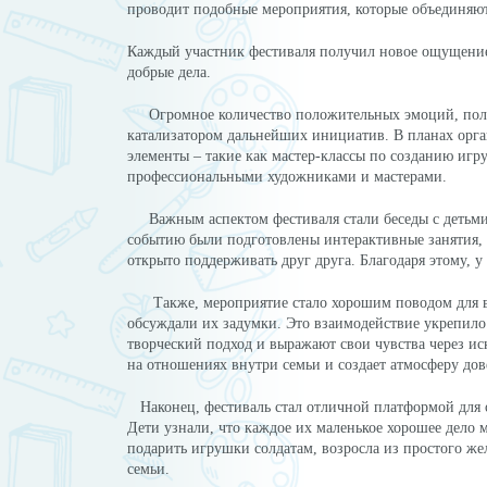
проводит подобные мероприятия, которые объединяют 
Каждый участник фестиваля получил новое ощущение 
добрые дела.
Огромное количество положительных эмоций, получ
катализатором дальнейших инициатив. В планах орган
элементы – такие как мастер-классы по созданию игр
профессиональными художниками и мастерами.
Важным аспектом фестиваля стали беседы с детьми 
событию были подготовлены интерактивные занятия, н
открыто поддерживать друг друга. Благодаря этому, 
Также, мероприятие стало хорошим поводом для вов
обсуждали их задумки. Это взаимодействие укрепило 
творческий подход и выражают свои чувства через ис
на отношениях внутри семьи и создает атмосферу до
Наконец, фестиваль стал отличной платформой для о
Дети узнали, что каждое их маленькое хорошее дело 
подарить игрушки солдатам, возросла из простого жел
семьи.