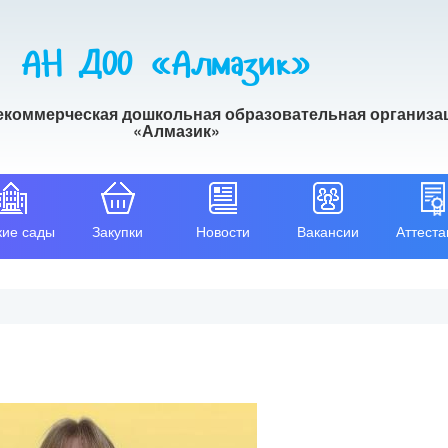
АН ДОО «Алмазик»
екоммерческая дошкольная образовательная организа
«Алмазик»
кие сады
Закупки
Новости
Вакансии
Аттеста