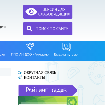
ция
ПОИСК ПО САЙТУ
ция
ППО АН ДОО «Алмазик»
Выдача путевки
ОБРАТНАЯ СВЯЗЬ
КОНТАКТЫ
Рейтинг садов