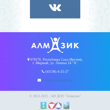
678170, Республика Саха (Якутия),
г. Мирный, ул. Ленина 14 "А"
(41136) 4-25-27
almazik@almazik.org
© 2013-2025 , АН ДОО "Алмазик"