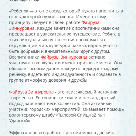
«Ребенок — это не сосуд, который нужно наполнить, а
огонь, который нужно зажечь». Именно этому
принципу следует в своей работе
Файруза
Зиннуровна.
Каждое занятие с воспитанниками она
превращает в увлекательное путешествие. Ребята в
этих виртуальных путешествиях знакомятся с
окружающим мир, культурой разных наров, учатся
быть добрыми и внимательными друг с другом.
Воспитанники
Файрузы Зиннуровны
активно
участвуют в конкурсах и имеют призовые места. Она
обладает особым даром находить подход к каждому
ребенку, видеть его индивидуальность и создавать в
группе атмосферу доверия и дружбы.
Файруза Зиннуровна
- это неиссякаемый источник
творчества. Ее творческие идеи и нестандартный
подход заряжают весь коллектив. Она активный
участник городских мероприятий. Оказывает помощь
волонтерскому штабу «Тыловой СпИцнаZ № 1
Удачный»
Эффективности в работе с детьми можно достичь