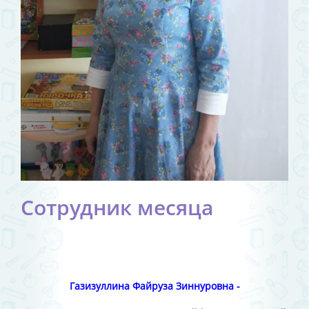
Сотрудник месяца
Газизуллина Файруза Зиннуровна -