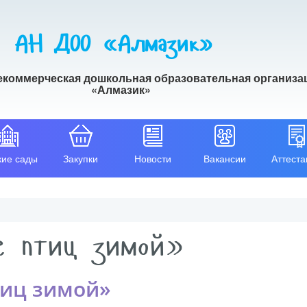
АН ДОО «Алмазик»
екоммерческая дошкольная образовательная организа
«Алмазик»
кие сады
Закупки
Новости
Вакансии
Аттеста
е птиц зимой»
тиц зимой»