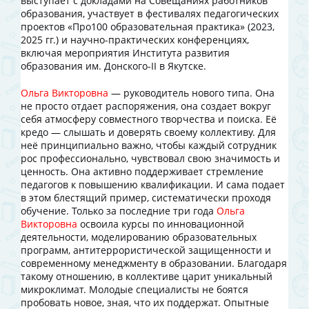
выступает с докладами на Совещаниях работников
образования, участвует в фестивалях педагогических
проектов «Про100 образовательная практика» (2023,
2025 гг.) и научно-практических конференциях,
включая мероприятия Института развития
образования им. Донского-II в Якутске.
Ольга Викторовна
— руководитель нового типа. Она
не просто отдает распоряжения, она создает вокруг
себя атмосферу совместного творчества и поиска. Её
кредо — слышать и доверять своему коллективу. Для
неё принципиально важно, чтобы каждый сотрудник
рос профессионально, чувствовал свою значимость и
ценность. Она активно поддерживает стремление
педагогов к повышению квалификации. И сама подает
в этом блестящий пример, систематически проходя
обучение. Только за последние три года
Ольга
Викторовна
освоила курсы по инновационной
деятельности, моделированию образовательных
программ, антитеррористической защищенности и
современному менеджменту в образовании. Благодаря
такому отношению, в коллективе царит уникальный
микроклимат. Молодые специалисты не боятся
пробовать новое, зная, что их поддержат. Опытные