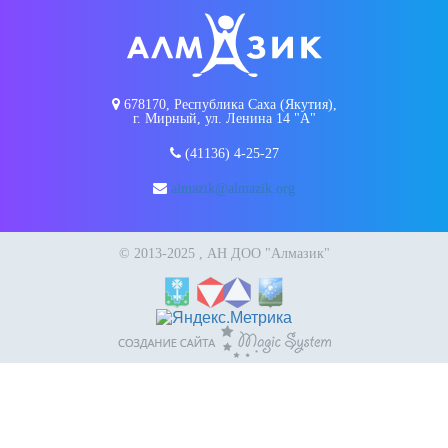
678170, Республика Саха (Якутия),
г. Мирный, ул. Ленина 14 "А"
(41136) 4-25-27
almazik@almazik.org
© 2013-2025 , АН ДОО "Алмазик"