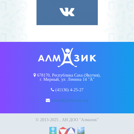
678170, Республика Саха (Якутия),
г. Мирный, ул. Ленина 14 "А"
(41136) 4-25-27
almazik@almazik.org
© 2013-2025 , АН ДОО "Алмазик"