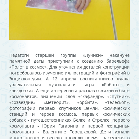
Педагоги старшей группы «Лучики» накануне
памятной даты приступили к созданию барельефа
«Полет в космос». Для уточнения деталей конструкции
потребовалось изучение иллюстраций и фотографий в
Энциклопедии. А 12 апреля воспитанников ждала
увлекательная музыкальная игра «Роботы и
звездочки». А еще интересный рассказ о жизни и быте
космонавтов, значении слов «скафандр», «спутник»,
«созвездие», «метеорит», «орбита», «телескоп»,
фотографии первых спутников Земли, космических
станций и героев космоса, первых космических
собаках - путешественниках Белке и Стрелке, первого
космонавта - Юрия Гагарина и первой женщины-
космонавта - Валентине Терешковой. Дети узнали
много нового и весело провели время, рассуждая о