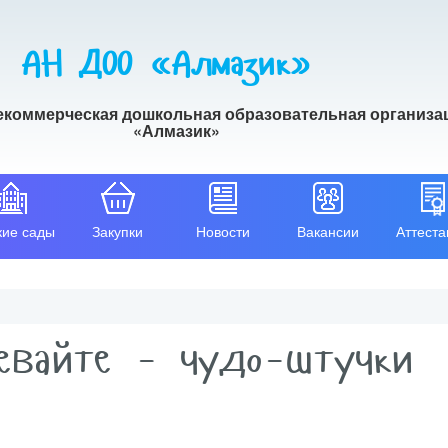
АН ДОО «Алмазик»
екоммерческая дошкольная образовательная организа
«Алмазик»
кие сады
Закупки
Новости
Вакансии
Аттеста
зевайте – чудо-штучки