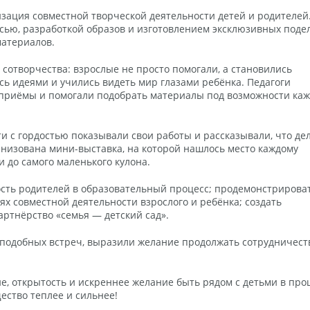
зация совместной творческой деятельности детей и родителей
ью, разработкой образов и изготовлением эксклюзивных подел
материалов.
отворчества: взрослые не просто помогали, а становились
ь идеями и учились видеть мир глазами ребёнка. Педагоги
приёмы и помогали подобрать материалы под возможности каж
ти с гордостью показывали свои работы и рассказывали, что де
анизована мини-выставка, на которой нашлось место каждому
 до самого маленького кулона.
сть родителей в образовательный процесс; продемонстрирова
х совместной деятельности взрослого и ребёнка; создать
ртнёрство «семья — детский сад».
 подобных встреч, выразили желание продолжать сотрудничест
ие, открытость и искреннее желание быть рядом с детьми в про
ество теплее и сильнее!