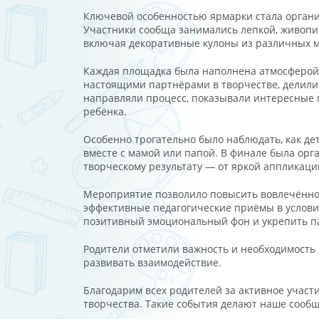
Ключевой особенностью ярмарки стала органи
Участники сообща занимались лепкой, живопис
включая декоративные кулоны из различных 
Каждая площадка была наполнена атмосферой с
настоящими партнёрами в творчестве, делилис
направляли процесс, показывали интересные 
ребёнка.
Особенно трогательно было наблюдать, как де
вместе с мамой или папой. В финале была орг
творческому результату — от яркой аппликации
Мероприятие позволило повысить вовлечённо
эффективные педагогические приёмы в условия
позитивный эмоциональный фон и укрепить па
Родители отметили важность и необходимость
развивать взаимодействие.
Благодарим всех родителей за активное участ
творчества. Такие события делают наше сообщ