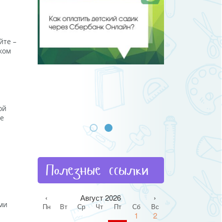
йте –
ком
ой
ые
Полезные ссылки
‹
Август 2026
›
ми
Пн
Вт
Ср
Чт
Пт
Сб
Вс
1
2