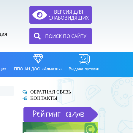
ция
ПОИСК ПО САЙТУ
ция
ППО АН ДОО «Алмазик»
Выдача путевки
ОБРАТНАЯ СВЯЗЬ
КОНТАКТЫ
Рейтинг садов